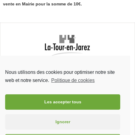
vente en Mairie pour la somme de 10€.
Mairie de La Tour-en-Jarez
Rue Bretons
Nous utilisons des cookies pour optimiser notre site
42 580 La Tour-en-Jarez
Tel : 04 77 93 23 41
web et notre service.
Politique de cookies
Fax : 04 77 79 70 01
Les accepter tous
Ignorer
La Tour-en-Jarez est jumelée avec
Vöerstetten
, Allemagne