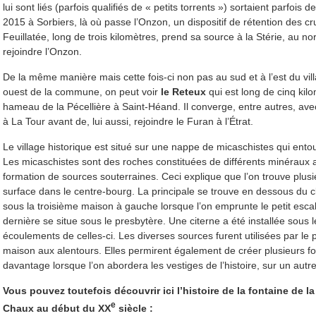
lui sont liés (parfois qualifiés de « petits torrents ») sortaient parfois d
2015 à Sorbiers, là où passe l’Onzon, un dispositif de rétention des c
Feuillatée, long de trois kilomètres, prend sa source à la Stérie, au no
rejoindre l’Onzon.
De la même manière mais cette fois-ci non pas au sud et à l’est du vil
ouest de la commune, on peut voir
le Reteux
qui est long de cinq kil
hameau de la Pécellière à Saint-Héand. Il converge, entre autres, av
à La Tour avant de, lui aussi, rejoindre le Furan à l’Étrat.
Le village historique est situé sur une nappe de micaschistes qui entou
Les micaschistes sont des roches constituées de différents minéraux ar
formation de sources souterraines. Ceci explique que l’on trouve plus
surface dans le centre-bourg. La principale se trouve en dessous du c
sous la troisième maison à gauche lorsque l’on emprunte le petit escal
dernière se situe sous le presbytère. Une citerne a été installée sous l
écoulements de celles-ci. Les diverses sources furent utilisées par l
maison aux alentours. Elles permirent également de créer plusieurs fon
davantage lorsque l’on abordera les vestiges de l’histoire, sur un aut
Vous pouvez toutefois découvrir ici l’histoire de la fontaine de la 
e
Chaux au début du XX
siècle :