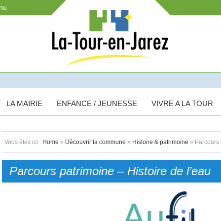
enu
LA MAIRIE
ENFANCE / JEUNESSE
VIVRE A LA TOUR
Vous êtes ici :
Home
»
Découvrir la commune
»
Histoire & patrimoine
» Parcours p
Parcours patrimoine – Histoire de l’eau