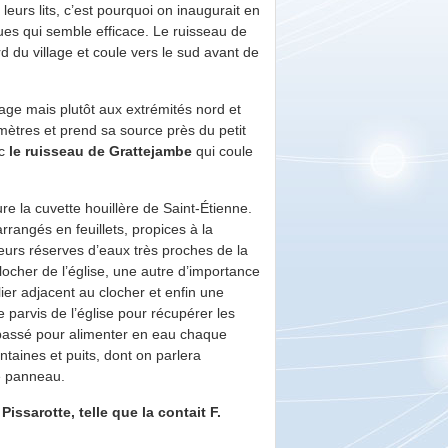
e leurs lits, c’est pourquoi on inaugurait en
rues qui semble efficace. Le ruisseau de
rd du village et coule vers le sud avant de
lage mais plutôt aux extrémités nord et
omètres et prend sa source près du petit
ec
le ruisseau de Grattejambe
qui coule
re la cuvette houillère de Saint-Étienne.
rangés en feuillets, propices à la
ieurs réserves d’eaux très proches de la
locher de l’église, une autre d’importance
ier adjacent au clocher et enfin une
e parvis de l’église pour récupérer les
e passé pour alimenter en eau chaque
taines et puits, dont on parlera
re panneau.
Pissarotte, telle que la contait F.