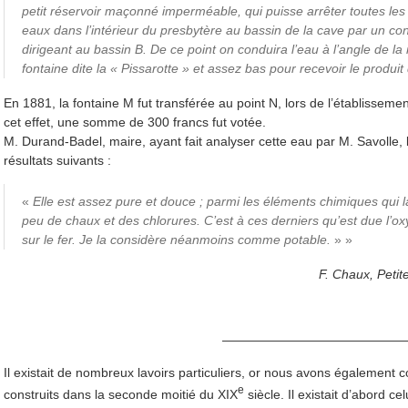
petit réservoir maçonné imperméable, qui puisse arrêter toutes les in
eaux dans l’intérieur du presbytère au bassin de la cave par un con
dirigeant au bassin B. De ce point on conduira l’eau à l’angle de la 
fontaine dite la « Pissarotte » et assez bas pour recevoir le produ
En 1881, la fontaine M fut transférée au point N, lors de l’établisseme
cet effet, une somme de 300 francs fut votée.
M. Durand-Badel, maire, ayant fait analyser cette eau par M. Savolle,
résultats suivants :
«
Elle est assez pure et douce ; parmi les éléments chimiques qui 
peu de chaux et des chlorures. C’est à ces derniers qu’est due l’o
sur le fer. Je la considère néanmoins comme potable.
» »
F. Chaux, Petit
———————————————
Il existait de nombreux lavoirs particuliers, or nous avons égalemen
e
construits dans la seconde moitié du XIX
siècle. Il existait d’abord 