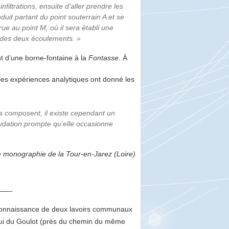
filtrations, ensuite d’aller prendre les
duit partant du point souterrain A et se
rue au point M, où il sera établi une
it des deux écoulements. »
nt d’une borne-fontaine à la
Fontasse
. À
 les expériences analytiques ont donné les
la composent, il existe cependant un
xydation prompte qu’elle occasionne
e monographie de la Tour-en-Jarez (Loire)
—-
t connaissance de deux lavoirs communaux
celui du Goulot (près du chemin du même