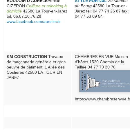
BOUDOIR D’AURELE
Aurélie
STYLE PORTAIL
29 Montée
CIZERON
Coiffure et relooking à
du Bourg
42580 La Tour-en-
domicile
42580 La Tour-en-Jarez
Jarez tel: 04 77 74 26 87 fax:
tel: 06.87.10.76.28
04 77 53 09 54
www.facebook.com/aurelieciz
KM CONSTRUCTION
Travaux
CHAMBRES EN VUE Maison
de maçonnerie générale et gros
d’hôtes 1520 Chemin de la
oeuvre de bâtiment. 1 Allée des
Taillée 04 77 79 30 70
Costières 42580 LA TOUR EN
JAREZ
https://www.chambresenvue.fr