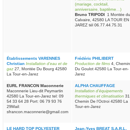
(mariage, cocktail,
anniversaire, baptême…)
Bruno TRIPODI
1 Montée d
Calvaire, 42580 LA TOUR EN
JAREZ
tél 06.77.44.75.31
Établissements VARENNES
Frédéric PHILIBERT
Christian
Installation d’eau et de
Production de films
4, Chemin
gaz
27, Montée Du Bourg 42580
Du Goulot 42580 La Tour-en-
La Tour-en-Jarez
Jarez
EURL FRANCON Maconnerie
ALPHA CHAUFFAGE
Maconnerie Lieu-dit Peymartin
Installation d’équipements
42580 La Tour-en-Jarez tel: 09
thermiques et climatisation
31
54 33 64 28 Port: 06 79 93 76
Chemin De l’Octroi 42580 La
29Mail:
Tour-en-Jarez
sfrancon.maconnerie@gmail.com
LE HARD TOP POLYESTER
Jean-Yves BREAT S.A.R.L.