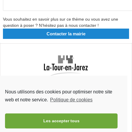
Vous souhaitez en savoir plus sur ce thème ou vous avez une
question à poser ? N’hésitez pas à nous contacter !
Contacter la mairie
Mairie de La Tour-en-Jarez
Rue Bretons
Nous utilisons des cookies pour optimiser notre site
42 580 La Tour-en-Jarez
Tel : 04 77 93 23 41
web et notre service.
Politique de cookies
Fax : 04 77 79 70 01
Les accepter tous