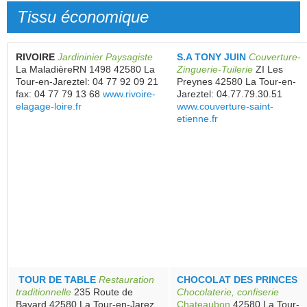
Tissu économique
RIVOIRE
Jardininier Paysagiste
S.A TONY JUIN
Couverture-
La MaladièreRN 1498 42580 La
Zinguerie-Tuilerie
ZI Les
Tour-en-Jareztel: 04 77 92 09 21
Preynes 42580 La Tour-en-
fax: 04 77 79 13 68
www.rivoire-
Jareztel: 04.77.79.30.51
elagage-loire.fr
www.couverture-saint-
etienne.fr
TOUR DE TABLE
Restauration
CHOCOLAT DES PRINCES
traditionnelle
235 Route de
Chocolaterie, confiserie
Bayard 42580 La Tour-en-Jarez
Chateaubon
42580 La Tour-