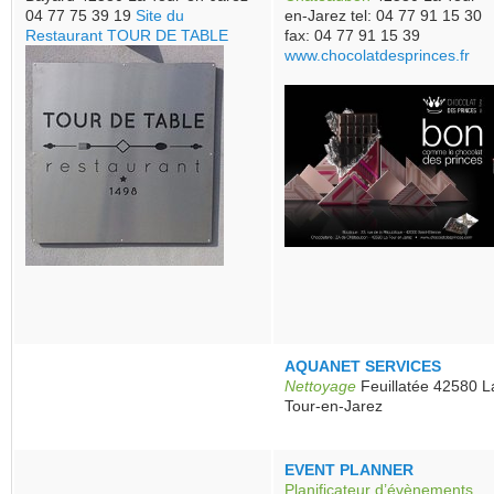
04 77 75 39 19
Site du
en-Jarez tel: 04 77 91 15 30
Restaurant TOUR DE TABLE
fax: 04 77 91 15 39
www.chocolatdesprinces.fr
AQUANET SERVICES
Nettoyage
Feuillatée 42580 L
Tour-en-Jarez
EVENT PLANNER
Planificateur d’évènements