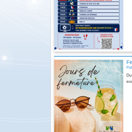
Stage de Tennis
Fe
Pub
Dur
exc
BATUCADA