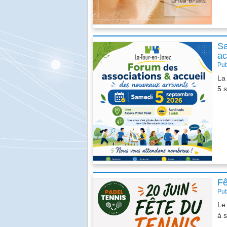
Sa
ac
Pub
La
5 
SOIREE KARAOKE
Fê
Pub
Le 
à 