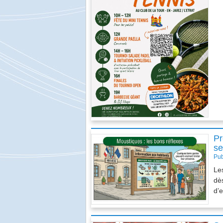
JUMELAGE
Pr
se
Pub
Le
dè
d’
TELETHON 2024