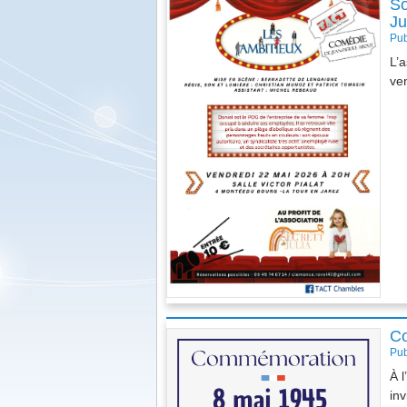
So
Ju
Pub
L’a
ve
Course de la Châtaigne
Co
Pub
À 
in