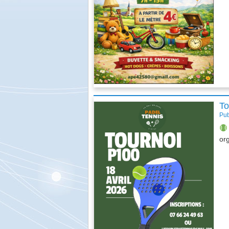
Fête de la châtaigne
To
Pub
or