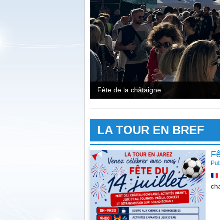
Cheval dans un champs
LA TOUR EN BREF
Fê
Pub
ch