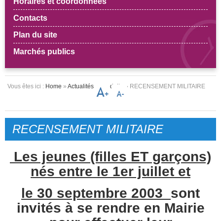
Horaires et coordonnées
Contacts
Plan du site
Marchés publics
Vous êtes ici :
Home
»
Actualités en vedette
» RECENSEMENT MILITAIRE
RECENSEMENT MILITAIRE
Le
s jeunes (filles ET garçons)
nés entre le 1er juillet et
le 30 septembre
2003
sont
invités à se rendre en Mairie