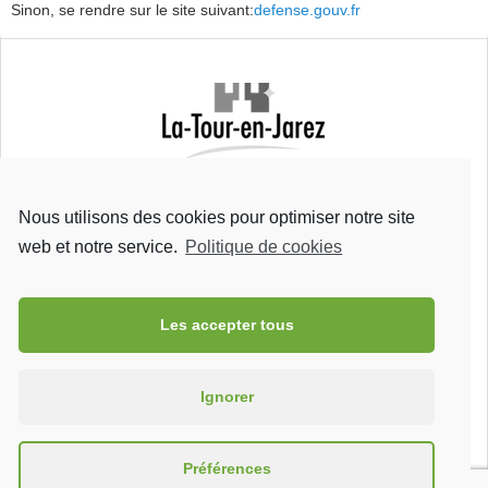
Sinon, se rendre sur le site suivant:
defense.gouv.fr
Mairie de La Tour-en-Jarez
Rue Bretons
Nous utilisons des cookies pour optimiser notre site
42 580 La Tour-en-Jarez
Tel : 04 77 93 23 41
web et notre service.
Politique de cookies
Fax : 04 77 79 70 01
Les accepter tous
Ignorer
La Tour-en-Jarez est jumelée avec
Vöerstetten
, Allemagne
Préférences