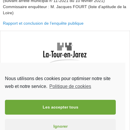
(suivant arrêté municipal n°11-2021 du 10 février 2021)
Commissaire enquêteur : M. Jacques FOURT (liste d’aptitude de la
Loire)
Rapport et conclusion de l’enquête publique
Mairie de La Tour-en-Jarez
Rue Bretons
Nous utilisons des cookies pour optimiser notre site
42 580 La Tour-en-Jarez
Tel : 04 77 93 23 41
web et notre service.
Politique de cookies
Fax : 04 77 79 70 01
Les accepter tous
Ignorer
La Tour-en-Jarez est jumelée avec