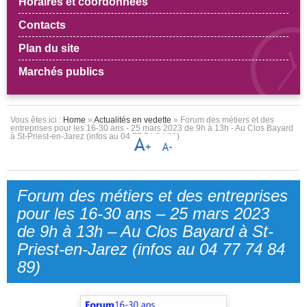
Horaires et coordonnées
Contacts
Plan du site
Marchés publics
Vous êtes ici :
Home
»
Actualités en vedette
» Forum des métiers et des
entreprises pour les 16-30 ans - 25 mars 2023 de 9h à 13h - Au Clos Bayard
à St-Priest-en-Jarez (infos au 04 77 74 84 89)
Forum des métiers et des entreprises
pour les 16-30 ans – 25 mars 2023
de 9h à 13h – Au Clos Bayard à St-
Priest-en-Jarez (infos au 04 77 74 84
89)